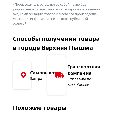
шарнирное соединение на конце
*Производитель оставляет за собой право без
уведомления дилера менять характеристики, внешний
рукоятки позволяет избежать
вид, комплектацию товара и место его производства.
заломов и преждевременного износа
Указанная информация не является публичной
шлейфа.
офертой
Комплектация:
Способы получения товара
Плазмотрон — 1 шт.
Руководство по эксплуатации — 1
в городе Верхняя Пышма
шт.
Транспортная
Самовывоз
компания
Завтра
Отправим по
всей России
Похожие товары